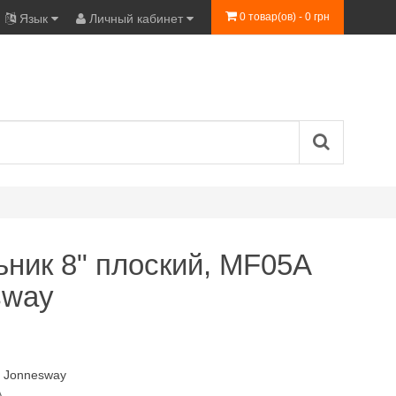
0 товар(ов) - 0 грн
Язык
Личный кабинет
ник 8" плоский, MF05A
sway
:
Jonnesway
A