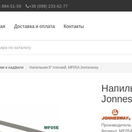
) 884-51-59
+38 (098) 233-62-77
ная
Доставка и оплата
Контакты
ки и надфили
Напильник 8" плоский, MF05A Jonnesway
Напиль
Jonne
Производитель
Артикул: MF05