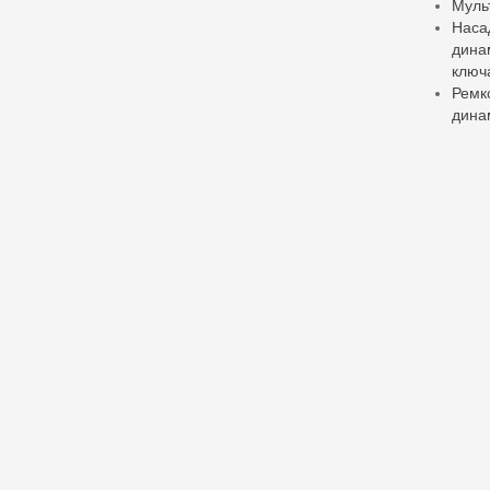
Муль
Наса
дина
ключ
Ремк
дина