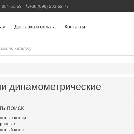
) 884-51-59
+38 (098) 233-62-77
ная
Доставка и оплата
Контакты
и динамометрические
ть поиск
нтные ключи
тронные
нтный ключ