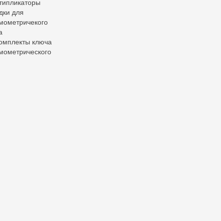
типликаторы
дки для
мометричекого
а
омплекты ключа
мометрического