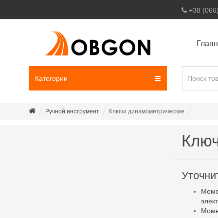
+38 (066
Глав
Категории
Ручной инструмент
Ключи динамометрические
Ключ
Уточни
Моме
элек
Моме