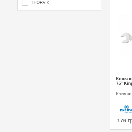
THORVIK
Ключ 
75° Kin
Ключ к
176 г