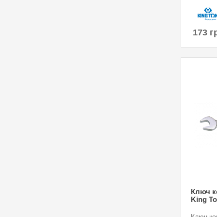
173 г
Ключ к
King To
Ключ к