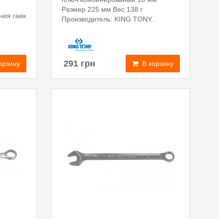
Размер 225 мм Вес 138 г
ния гаек
Производитель: KING TONY..
291 грн
В корзину
орзину