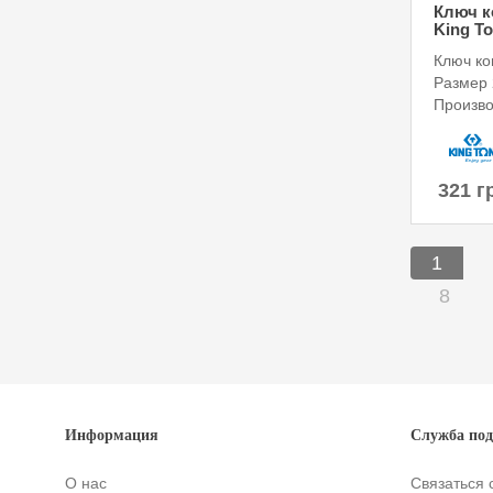
Ключ к
King To
Ключ к
Размер 
Произво
321 г
1
8
Информация
Служба по
О нас
Связаться 