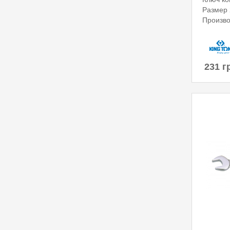
Размер 
Произво
231 г