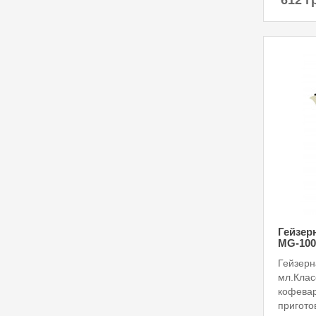
612 г
Гейзер
MG-100
Гейзерн
мл.Клас
кофевар
пригото