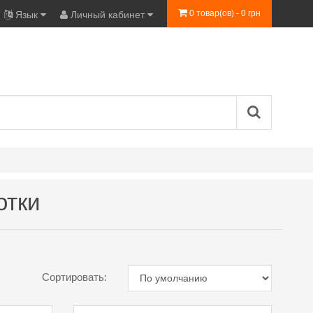
0 товар(ов) - 0 грн
Язык
Личный кабинет
отки
Сортировать: