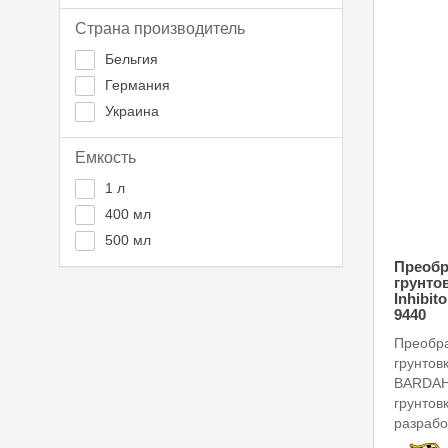
Страна производитель
Бельгия
Германия
Украина
Емкость
1 л
400 мл
500 мл
Преобр
грунто
Inhibit
9440
Преобра
грунтов
BARDAH
грунтов
разрабо