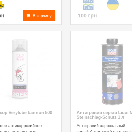
100 грн
рн
В корзину
кор Verylube баллон 500
Антигравий серый Liqui 
Steinschlag-Schutz 1 л
ное антикоррозийное
Антигравий аэрозольный
е для некрашеных
серый.Антигравий цвет сер