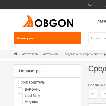
+38 (066
Глав
Категории
Автотовары
Автохимия
Средства антикоррозийной обр
Сред
Параметры
Производитель
Сравнение 
BARDAHL
Liqui Moly
Verylube