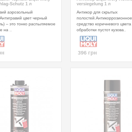
hlag-Schutz 1 л
versiegelung 1 л
вий аэрозольный
Антикор для скрытых
Антигравий цвет черный
полостей.Антикоррозионное
ль) – это тонко распыляемое
средство коричневого цвета
 на ..
обработки пустот кузова..
рн
396 грн