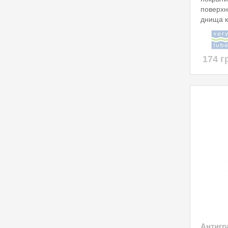
поверхн
днища к
174 г
Антигр