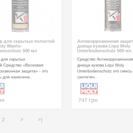
р для скрытых полостей
Антикоррозионная защит
oly Wachs-
днища кузова Liqui Moly
ionsschutz 500 мл
Unterbodenschutz 500 мл 
 для скрытых
Средство Антикоррозионна
й.Средство «Восковая
днища кузова.Liqui Moly
розионная защита» - это
Unterbodenschutz это смесь
ь для нанесени..
синтетич..
рн
747 грн
2
>
>|