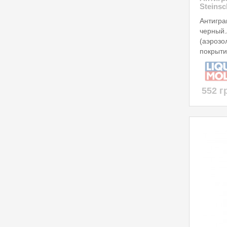
Steinsc
Антигра
черный.
(аэрозо
покрытие
552 г