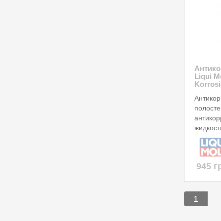
Антико
Liqui M
Korros
Антикор
полосте
антикор
жидкост
945 г
1