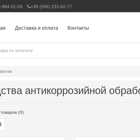
) 884-51-59
+38 (098) 233-62-77
ная
Доставка и оплата
Контакты
аботки
ства антикоррозийной обраб
товаров (0)