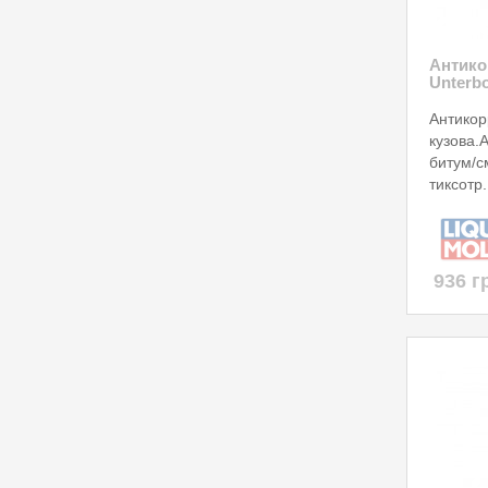
Антико
Unterb
Антикор
кузова.
битум/с
тиксотр.
936 г