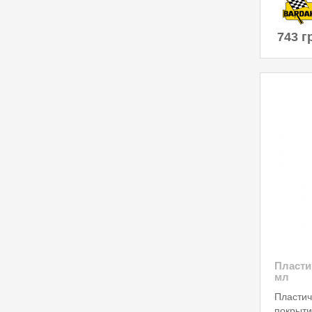
743 г
Пласти
мл
Пластич
покрыти