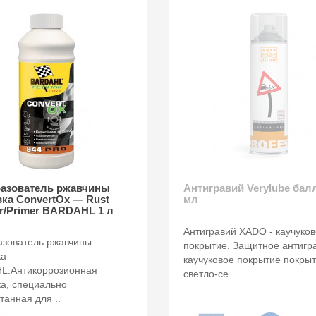
азователь ржавчины
Антигравий Verylube бал
вка ConvertOx — Rust
мл
or/Primer BARDAHL 1 л
Антигравий XADO - каучуко
зователь ржавчины
покрытие. Защитное антигр
ка
каучуковое покрытие покры
L.Антикоррозионная
светло-се..
ка, специально
танная для ..