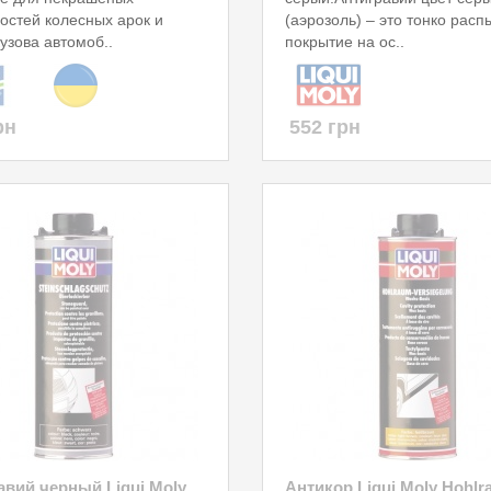
остей колесных арок и
(аэрозоль) – это тонко рас
узова автомоб..
покрытие на ос..
рн
552 грн
авий черный Liqui Moly
Антикор Liqui Moly Hohlr