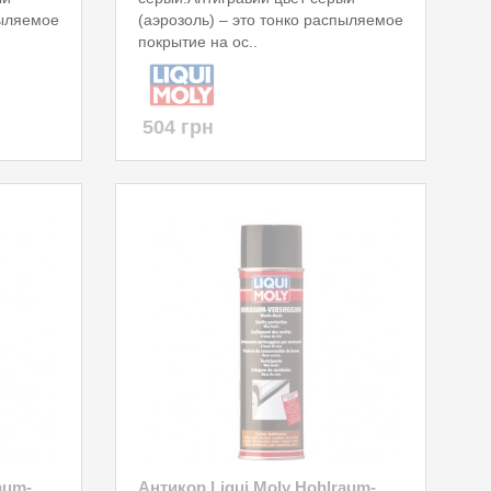
пыляемое
(аэрозоль) – это тонко распыляемое
покрытие на ос..
504 грн
aum-
Антикор Liqui Moly Hohlraum-