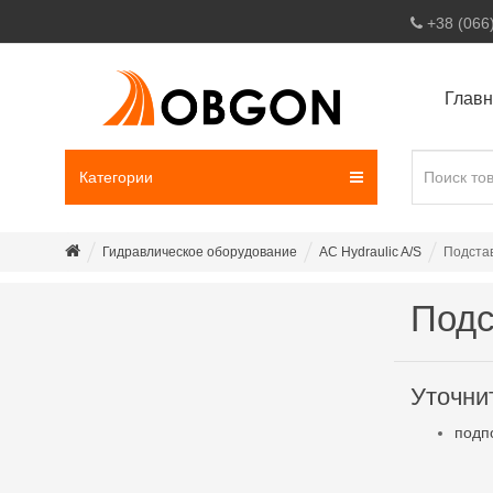
+38 (066
Глав
Категории
Гидравлическое оборудование
AC Hydraulic A/S
Подста
Подс
Уточни
подп