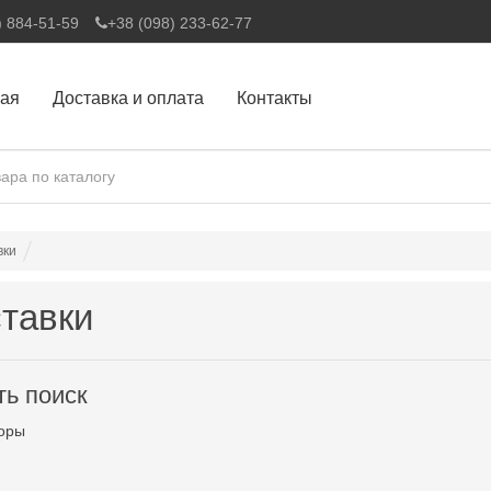
) 884-51-59
+38 (098) 233-62-77
ная
Доставка и оплата
Контакты
вки
тавки
ть поиск
оры