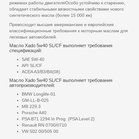
режимах работы двигателяОсобо устойчиво к старению,
обладает стабильными вязкостными свойствами нового
синтетического масла (более 15 000 км)
Превосходит высшие американские и европейские
классификационные требования к моторным маслам для
легковых автомобилей.
Масло Xado 5w40 SL/CF выполняет требования
спецификаций:
SAE 5W-40
API SL/CF
ACEA A3/B3/B4(08)
Масло Xado 5w40 SL/CF выполняет требования
автопроизводителей:
BMW Longlife-01
GM-LL-B-025
MB 229.3
Porsche A40
PSA B71 2294 In Prog. (PSA Level 2)
Renault RN 0700/0710
VW 502 00/505 00