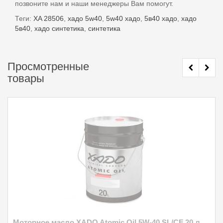
позвоните нам и наши менеджеры Вам помогут.
Теги:
XA 28506
,
хадо 5w40
,
5w40 хадо
,
5в40 хадо
,
хадо
5в40
,
хадо синтетика
,
синтетика
Просмотренные
товары
Моторное масло XADO Atomic Oil 5W-40 SL/CF 20 л