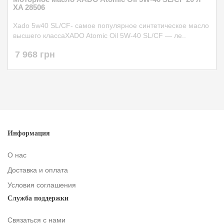
XA 28506
Xado 5w40 SL/CF- самое популярное синтетическое масло
высшего классаXADO Atomic Oil 5W-40 SL/CF — ле..
7 968 грн
Информация
О нас
Доставка и оплата
Условия соглашения
Служба поддержки
Связаться с нами