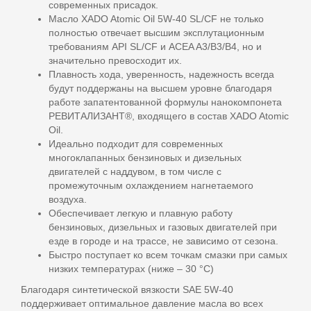
современных присадок.
Масло XADO Atomic Oil 5W-40 SL/CF не только
полностью отвечает высшим эксплутационным
требованиям API SL/CF и ACEA A3/B3/B4, но и
значительно превосходит их.
Плавность хода, уверенность, надежность всегда
будут поддержаны на высшем уровне благодаря
работе запатентованной формулы нанокомпонета
РЕВИТАЛИЗАНТ®, входящего в состав XADO Atomic
Oil.
Идеально подходит для современных
многоклапанных бензиновых и дизельных
двигателей с наддувом, в том числе с
промежуточным охлаждением нагнетаемого
воздуха.
Обеспечивает легкую и плавную работу
бензиновых, дизельных и газовых двигателей при
езде в городе и на трассе, не зависимо от сезона.
Быстро поступает ко всем точкам смазки при самых
низких температурах (ниже – 30 °С)
Благодаря синтетической вязкости SAE 5W-40
поддерживает оптимальное давление масла во всех