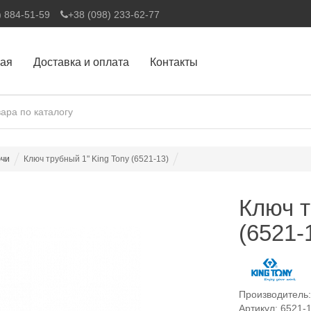
) 884-51-59
+38 (098) 233-62-77
ная
Доставка и оплата
Контакты
ючи
Ключ трубный 1" King Tony (6521-13)
Ключ т
(6521-
Производитель
Артикул: 6521-