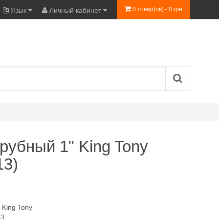
0 товар(ов) - 0 грн
Язык
Личный кабинет
рубный 1" King Tony
13)
:
King Tony
13