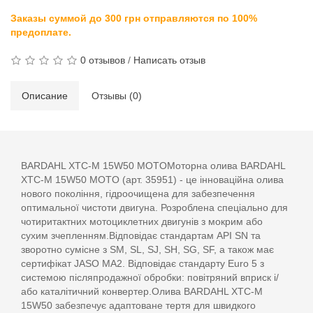
Заказы суммой до 300 грн отправляются по 100%
предоплате.
0 отзывов
/
Написать отзыв
Описание
Отзывы (0)
BARDAHL XTC-M 15W50 MOTOМоторна олива BARDAHL
XTC-M 15W50 MOTO (арт. 35951) - це інноваційна олива
нового покоління, гідроочищена для забезпечення
оптимальної чистоти двигуна. Розроблена спеціально для
чотиритактних мотоциклетних двигунів з мокрим або
сухим зчепленням.Відповідає стандартам API SN та
зворотно сумісне з SM, SL, SJ, SH, SG, SF, а також має
сертифікат JASO MA2. Відповідає стандарту Euro 5 з
системою післяпродажної обробки: повітряний вприск і/
або каталітичний конвертер.Олива BARDAHL XTC-M
15W50 забезпечує адаптоване тертя для швидкого