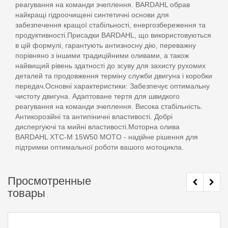
реагування на команди зчеплення. BARDAHL обрав
найкращі гідроочищені синтетичні основи для
забезпечення кращої стабільності, енергозбереження та
продуктивності.Присадки BARDAHL, що використовуються
в цій формулі, гарантують антизносну дію, переважну
порівняно з іншими традиційними оливами, а також
найвищий рівень здатності до зсуву для захисту рухомих
деталей та продовження терміну служби двигуна і коробки
передач.Основні характеристики: Забезпечує оптимальну
чистоту двигуна. Адаптоване тертя для швидкого
реагування на команди зчеплення. Висока стабільність.
Антикорозійні та антипіничні властивості. Добрі
диспергуючі та мийні властивості.Моторна олива
BARDAHL XTC-M 15W50 MOTO - надійне рішення для
підтримки оптимальної роботи вашого мотоцикла.
Просмотренные
товары