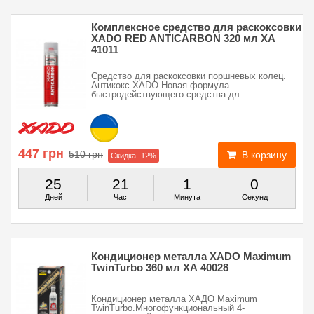
Комплексное средство для раскоксовки
XADO RED ANTICARBON 320 мл XA
41011
Средство для раскоксовки поршневых колец.
Антикокс XADO.Новая формула
быстродействующего средства дл..
447 грн
510 грн
В корзину
Скидка -12%
25
21
0
59
Дней
Час
Минут
Секунд
Кондиционер металла XADO Maximum
TwinTurbo 360 мл ХА 40028
Кондиционер металла ХАДО Maximum
TwinTurbo.Многофункциональный 4-