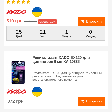
510 грн
567 грн
В корзину
Скидка -10%
25
21
0
59
Дней
Час
Минут
Секунд
Ревитализант XADO EX120 для
цилиндров 9 мл ХА 10338
Revitalizant EX120 для цилиндров.Усиленный
ревитализант. Предназначен для
восстановительного ремонта..
372 грн
В корзину