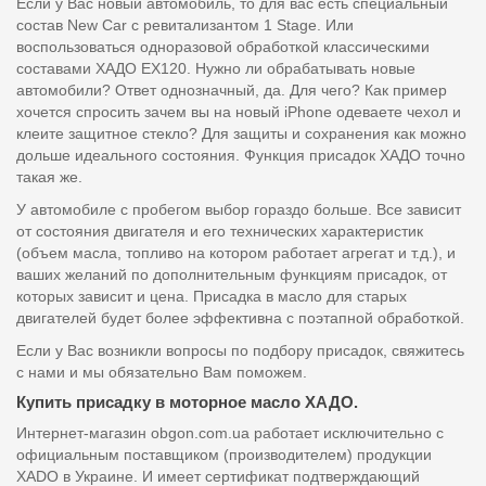
Если у Вас новый автомобиль, то для вас есть специальный
состав New Car с ревитализантом 1 Stage. Или
воспользоваться одноразовой обработкой классическими
составами ХАДО EX120. Нужно ли обрабатывать новые
автомобили? Ответ однозначный, да. Для чего? Как пример
хочется спросить зачем вы на новый iPhone одеваете чехол и
клеите защитное стекло? Для защиты и сохранения как можно
дольше идеального состояния. Функция присадок ХАДО точно
такая же.
У автомобиле с пробегом выбор гораздо больше. Все зависит
от состояния двигателя и его технических характеристик
(объем масла, топливо на котором работает агрегат и т.д.), и
ваших желаний по дополнительным функциям присадок, от
которых зависит и цена. Присадка в масло для старых
двигателей будет более эффективна с поэтапной обработкой.
Если у Вас возникли вопросы по подбору присадок, свяжитесь
с нами и мы обязательно Вам поможем.
Купить присадку в моторное масло ХАДО.
Интернет-магазин obgon.com.ua работает исключительно с
официальным поставщиком (производителем) продукции
XADO в Украине. И имеет сертификат подтверждающий