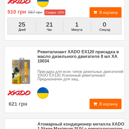
510 грн
567 грн
В корзину
Скидка -10%
25
21
0
59
Дней
Час
Минут
Секунд
Ревитализант XADO EX120 присадка в
масло дизельного двигателя 8 мл XA
10034
Присадка для всех типов дизельных двигателей
XADO EX120.Усиленный ревитализант.
Предназначен для защ..
621 грн
В корзину
Атомарный кондиционер металла XADO
1 Stage Maximum SUV с ревитализантом