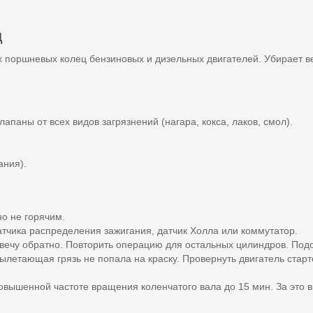
ц
 поршневых колец бензиновых и дизельных двигателей. Убирает ве
паны от всех видов загрязнений (нагара, кокса, лаков, смол).
ания).
но не горячим.
атчика распределения зажигания, датчик Холла или коммутатор.
свечу обратно. Повторить операцию для остальных цилиндров. Подо
летающая грязь не попала на краску. Провернуть двигатель старт
повышенной частоте вращения коленчатого вала до 15 мин. За это 