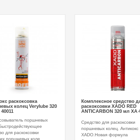
окс раскоксовка
Комплексное средство д
евых колец Verylube 320
раскоксовки XADO RED
 40011
ANTICARBON 320 мл XA 4
совыватель поршневых
Средство для раскоксовки
 Быстродействующее
поршневых колец. Антикокс
во для раскоксовки
XADO.Новая формула
их поршневых коле..