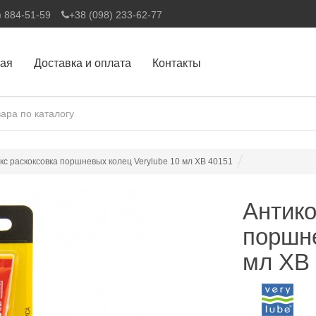
) 884-51-59
+38 (098) 233-62-77
ная
Доставка и оплата
Контакты
кс раскоксовка поршневых колец Verylube 10 мл XB 40151
Антико
поршне
мл XB