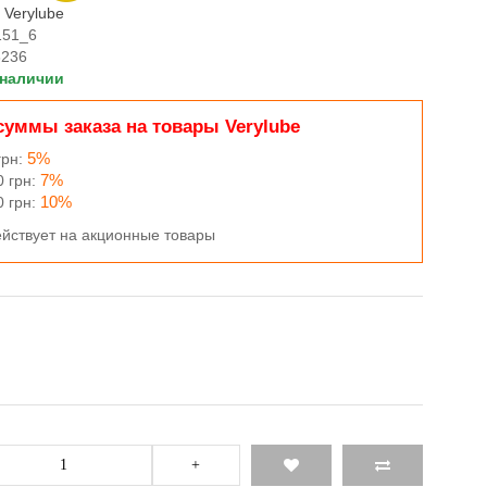
:
Verylube
151_6
8236
 наличии
суммы заказа на товары Verylube
5%
грн:
7%
0 грн:
10%
0 грн:
ействует на акционные товары
+