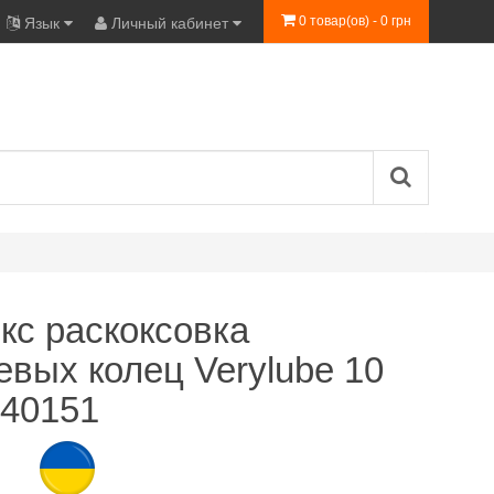
0 товар(ов) - 0 грн
Язык
Личный кабинет
кс раскоксовка
вых колец Verylube 10
 40151