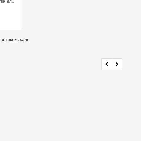
ва дл..
,
антикокс хадо