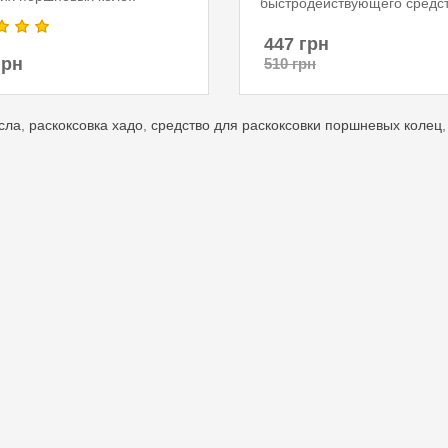
быстродействующего средст
447 грн
грн
510 грн
сла
,
раскоксовка хадо
,
средство для раскоксовки поршневых колец