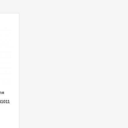
ля
1011