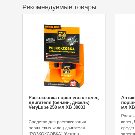
Рекомендуемые товары
Раскоксовка поршневых колец
Антик
двигателя (бензин, дизель)
поршн
VeryLube 250 мл XВ 30033
мл XB
Раскок
Средство для раскоксования
колец
поршневых колец двигателя
средст
"РОЗКОКСОВКА" (бензин,
залегш