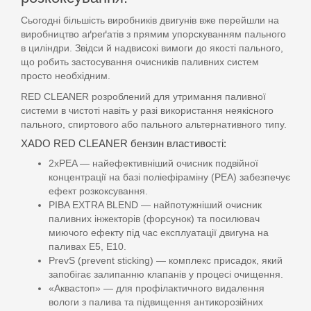
Сьогодні більшість виробників двигунів вже перейшли на
виробництво аґреґатів з прямим упорскуванням пального
в циліндри. Звідси й надвисокі вимоги до якості пального,
що робить застосування очисників паливних систем
просто необхідним.
RED CLEANER розроблений для утримання паливної
системи в чистоті навіть у разі використання неякісного
пального, спиртового або пального альтернативного типу.
XADO RED CLEANER бензин властивості:
2xPEA — найефективніший очисник подвійної
концентрації на базі поліефіраміну (PEA) забезпечує
ефект розкоксування.
PIBA EXTRA BLEND — найпотужніший очисник
паливних інжекторів (форсунок) та посилювач
миючого ефекту під час експлуатації двигуна на
паливах E5, E10.
PrevS (prevent sticking) — комплекс присадок, який
запобігає залипанню клапанів у процесі очищення.
«Аквастоп» — для профілактичного видалення
вологи з палива та підвищення антикорозійних