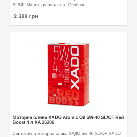
SL/CF. Містить ревіталізант Особлив..
2 388 грн
Моторна олива XADO Atomic Oil 5W-40 SL/CF Red
Boost 4 л XA 26206
Синтетична моторна олива ХАДО 5w-40 SL/CF. XADO