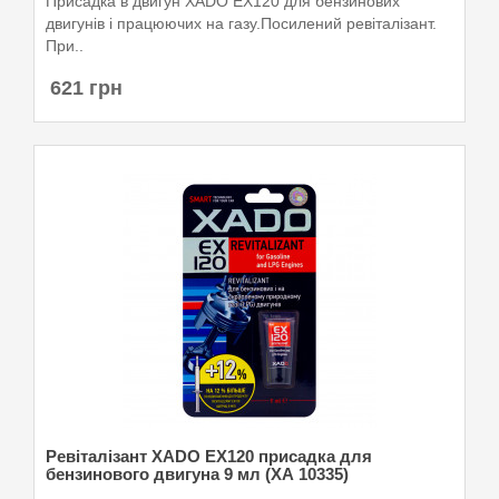
Присадка в двигун XADO EX120 для бензинових
двигунів і працюючих на газу.Посилений ревіталізант.
При..
621 грн
Ревіталізант XADO EX120 присадка для
бензинового двигуна 9 мл (ХА 10335)