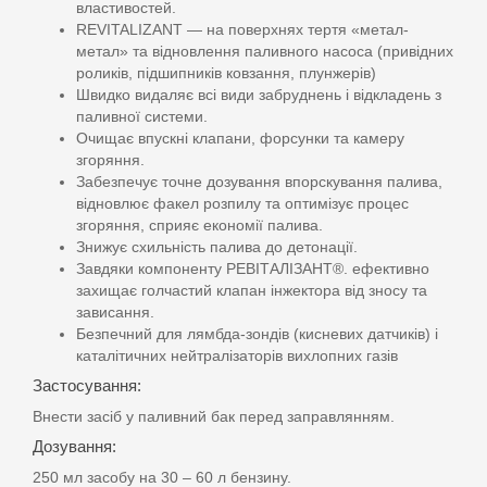
властивостей.
REVITALIZANT — на поверхнях тертя «метал-
метал» та відновлення паливного насоса (привідних
роликів, підшипників ковзання, плунжерів)
Швидко видаляє всі види забруднень і відкладень з
паливної системи.
Очищає впускні клапани, форсунки та камеру
згоряння.
Забезпечує точне дозування впорскування палива,
відновлює факел розпилу та оптимізує процес
згоряння, сприяє економії палива.
Знижує схильність палива до детонації.
Завдяки компоненту РЕВІТАЛІЗАНТ®. ефективно
захищає голчастий клапан інжектора від зносу та
зависання.
Безпечний для лямбда-зондів (кисневих датчиків) і
каталітичних нейтралізаторів вихлопних газів
Застосування:
Внести засіб у паливний бак перед заправлянням.
Дозування:
250 мл засобу на 30 – 60 л бензину.