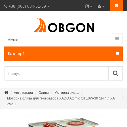
+38 (066) 884-51-59
Меню
Категорії
Автотовари
Оливи
Моторна олива
Моторна олива для генератора XADO Atomic Oil 10W-30 SN 4 л ХА
25211