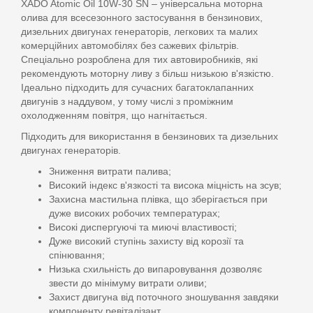
XADO Atomic Oil 10W-30 SN – універсальна моторна
олива для всесезонного застосування в бензинових,
дизельних двигунах генераторів, легкових та малих
комерційних автомобілях без сажевих фільтрів.
Спеціально розроблена для тих автовиробників, які
рекомендують моторну ливу з більш низькою в'язкістю.
Ідеально підходить для сучасних багатоклапанних
двигунів з наддувом, у тому числі з проміжним
охолодженням повітря, що нагнітається.
Підходить для використання в бензинових та дизельних
двигунах генераторів.
Зниження витрати палива;
Високий індекс в'язкості та висока міцність на зсув;
Захисна мастильна плівка, що зберігається при
дуже високих робочих температурах;
Високі диспергуючі та миючі властивості;
Дуже високий ступінь захисту від корозії та
спінювання;
Низька схильність до випаровування дозволяє
звести до мінімуму витрати оливи;
Захист двигуна від поточного зношування завдяки
компоненту ревіталізант.