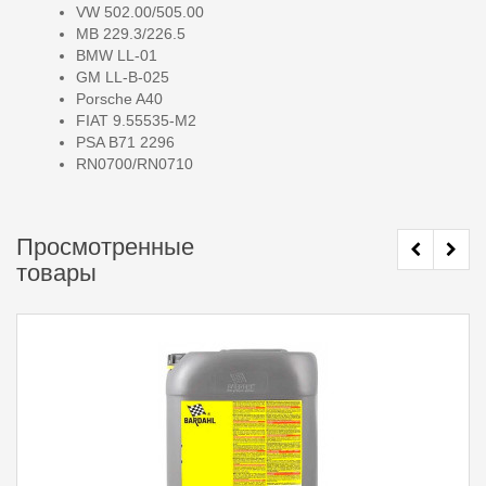
VW 502.00/505.00
MB 229.3/226.5
BMW LL-01
GM LL-B-025
Porsche A40
FIAT 9.55535-M2
PSA B71 2296
RN0700/RN0710
Просмотренные
товары