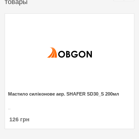
товары
Мастило силіконове аер. SHAFER SD30_S 200мл
..
126 грн