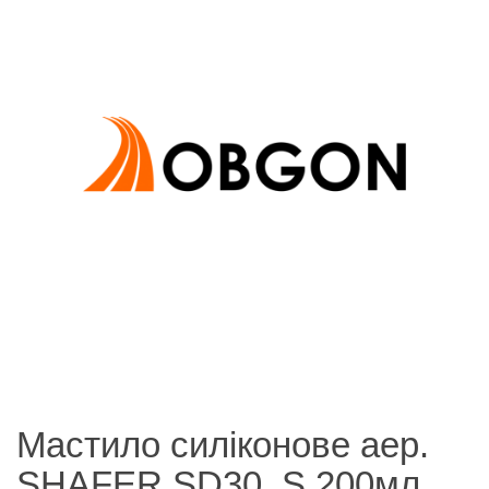
Мастило силіконове аер.
SHAFER SD30_S 200мл