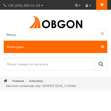
+38 (066) 884-51-59
Меню
Категории
Новинки
Autozakaz
Мастило силіконове аер. SHAFER SD30_S 200мл