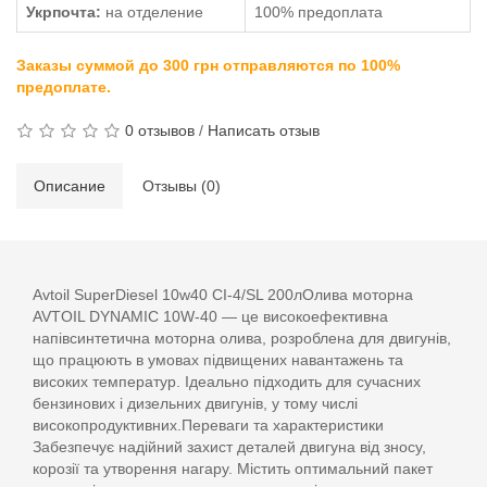
Укрпочта:
на отделение
100% предоплата
Заказы суммой до 300 грн отправляются по 100%
предоплате.
0 отзывов
/
Написать отзыв
Описание
Отзывы (0)
Avtoil SuperDiesel 10w40 CI-4/SL 200лОлива моторна
AVTOIL DYNAMIC 10W-40 — це високоефективна
напівсинтетична моторна олива, розроблена для двигунів,
що працюють в умовах підвищених навантажень та
високих температур. Ідеально підходить для сучасних
бензинових і дизельних двигунів, у тому числі
високопродуктивних.Переваги та характеристики
Забезпечує надійний захист деталей двигуна від зносу,
корозії та утворення нагару. Містить оптимальний пакет